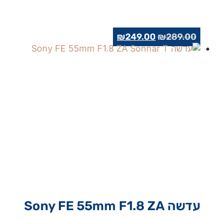
המחיר
המחיר
₪
249.00
₪
289.00
המקורי
הנוכחי
היה:
הוא:
₪249.00.
₪289.00.
עדשה Sony FE 55mm F1.8 ZA