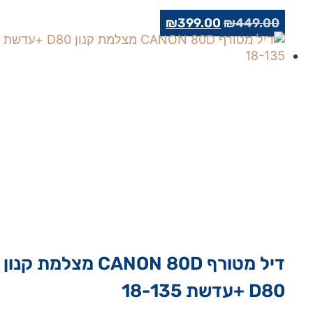
המחיר
המחיר
₪
399.00
₪
449.00
המקורי
הנוכחי
היה:
הוא:
₪399.00.
₪449.00.
דיל מטורף CANON 80D מצלמת קנון
D80 +עדשת 18-135