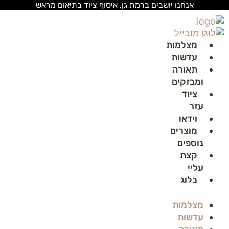
לג
אנחנו יושבים ברמת גן, איסוף ציוד בתיאום מראש
תוכן
מצלמות
עדשות
תאורה
ומבזקים
ציוד
עזר
וידאו
מוצרים
נוספים
קצת
עליי
בלוג
מצלמות
עדשות