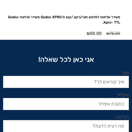
משדר אלחוטי לפלאש סוני/ניקון /קנון Godox XPRO II משדר אלחוטי Godox
Xpro- TTL.
המחיר
המחיר
₪
50.00
₪
75.00
המקורי
הנוכחי
היה:
הוא:
₪50.00.
₪75.00.
אני כאן לכל שאלה!
שם
אימייל
הודעה