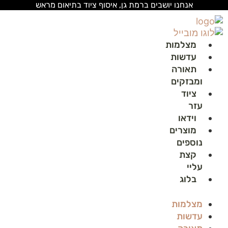
לג
אנחנו יושבים ברמת גן, איסוף ציוד בתיאום מראש
תוכן
מצלמות
עדשות
תאורה
ומבזקים
ציוד
עזר
וידאו
מוצרים
נוספים
קצת
עליי
בלוג
מצלמות
עדשות