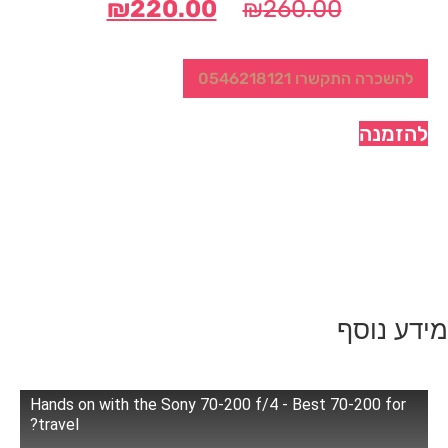
המחיר
המחיר
₪
220.00
₪
260.00
המקורי
הנוכחי
היה:
הוא:
להשכרה התקשרו 0546218121
₪220.00.
₪260.00.
להזמנה
מידע נוסף
Hands on with the Sony 70-200 f/4 - Best 70-200 for
travel?