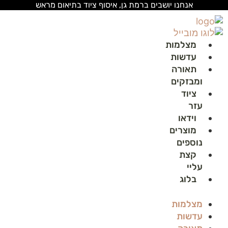
לג
אנחנו יושבים ברמת גן, איסוף ציוד בתיאום מראש
תוכן
מצלמות
עדשות
תאורה
ומבזקים
ציוד
עזר
וידאו
מוצרים
נוספים
קצת
עליי
בלוג
מצלמות
עדשות