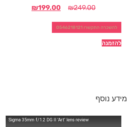
המחיר
המחיר
₪
199.00
₪
249.00
המקורי
הנוכחי
היה:
הוא:
להשכרה התקשרו 0546218121
₪199.00.
₪249.00.
להזמנה
מידע נוסף
Sigma 35mm f/1.2 DG II 'Art' lens review