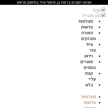
לג
אנחנו יושבים ברמת גן, איסוף ציוד בתיאום מראש
תוכן
מצלמות
עדשות
תאורה
ומבזקים
ציוד
עזר
וידאו
מוצרים
נוספים
קצת
עליי
בלוג
מצלמות
עדשות