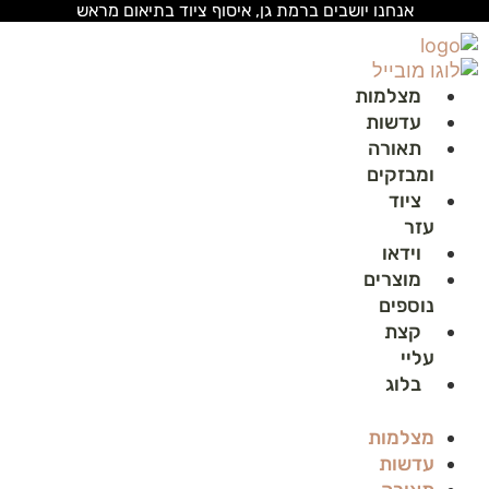
לג
אנחנו יושבים ברמת גן, איסוף ציוד בתיאום מראש
תוכן
מצלמות
עדשות
תאורה
ומבזקים
ציוד
עזר
וידאו
מוצרים
נוספים
קצת
עליי
בלוג
מצלמות
עדשות