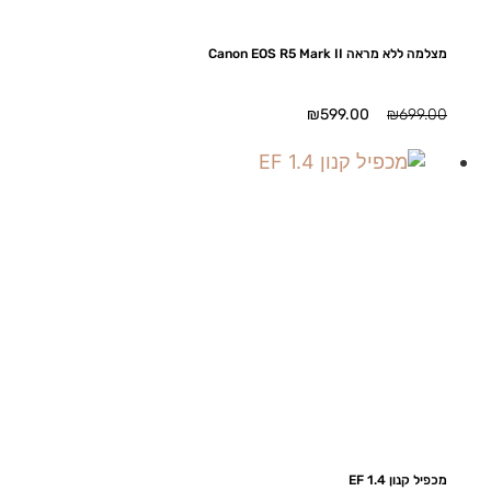
מצלמה ללא מראה Canon EOS R5 Mark II
המחיר
המחיר
₪
599.00
₪
699.00
המקורי
הנוכחי
היה:
הוא:
₪599.00.
₪699.00.
מכפיל קנון EF 1.4