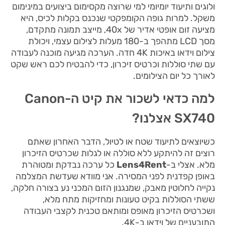
ולוגים ותיעוד יומיומי למי שרוצה מקסימום ביצועים במינימום
משקל. למרות גופה הקומפקטי שנכנס בקלות לכיס, היא
מציעה זום אופטי אדיר של 40x, מייצב תמונה מתקדם,
מסך LCD מתהפך ב-180 מעלות לצילום עצמי, ויכולת
צילום וידאו באיכות 4K חדה. הערכה מגיעה מוכנה לעבודה
עם שתי סוללות וכרטיס זיכרון, כדי להבטיח לכם ראש שקט
לאורך כל יום הצילומים.
למה כדאי לשכור את קיט ה-Canon
SX740 אצלנו?
כשיוצאים לתיעוד שטח או לטיול, הדבר האחרון שאתם
רוצים זה להיתקע ללא סוללה או לגלות שכרטיס הזיכרון
מלא. אצלי ב-
Lens4Rent
כל ערכה נבדקת ומטוהרת
באופן קפדנית לפני המסירה. אני מוודא שעדשת המצלמה
נקייה לחלוטין מאבק, שמנגנון הזום המכני נע בצורה חלקה,
ששתי הסוללות בקיט טעונות ומחזיקות מתח מלא,
ושכרטיס הזיכרון מאופס ומותאם טכנית לקצבי העבודה
התובעניים של וידאו ב-4K.