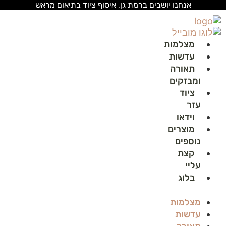
לג
אנחנו יושבים ברמת גן, איסוף ציוד בתיאום מראש
תוכן
מצלמות
עדשות
תאורה
ומבזקים
ציוד
עזר
וידאו
מוצרים
נוספים
קצת
עליי
בלוג
מצלמות
עדשות