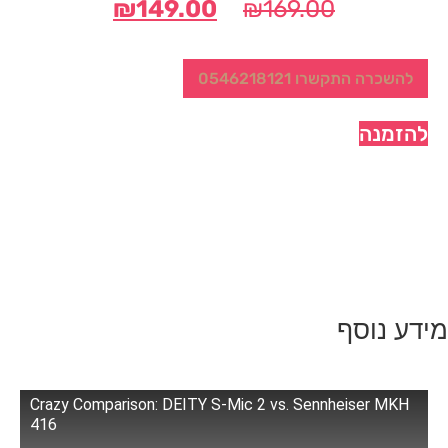
המחיר
המחיר
₪
149.00
₪
169.00
המקורי
הנוכחי
היה:
הוא:
להשכרה התקשרו 0546218121
₪149.00.
₪169.00.
להזמנה
מידע נוסף
Crazy Comparison: DEITY S-Mic 2 vs. Sennheiser MKH
416