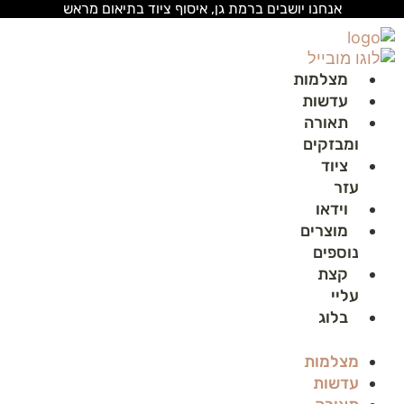
לג
אנחנו יושבים ברמת גן, איסוף ציוד בתיאום מראש
תוכן
מצלמות
עדשות
תאורה
ומבזקים
ציוד
עזר
וידאו
מוצרים
נוספים
קצת
עליי
בלוג
מצלמות
עדשות