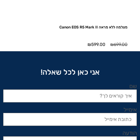
מצלמה ללא מראה Canon EOS R5 Mark II
המחיר
המחיר
₪
599.00
₪
699.00
המקורי
הנוכחי
היה:
הוא:
₪599.00.
₪699.00.
אני כאן לכל שאלה!
שם
אימייל
הודעה