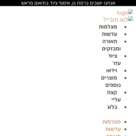
לג
אנחנו יושבים ברמת גן, איסוף ציוד בתיאום מראש
תוכן
מצלמות
עדשות
תאורה
ומבזקים
ציוד
עזר
וידאו
מוצרים
נוספים
קצת
עליי
בלוג
מצלמות
עדשות