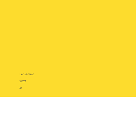
Lens4Rent
2021
©