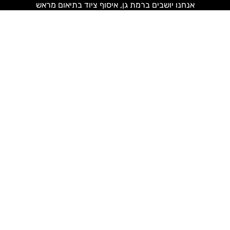
אנחנו יושבים ברמת גן, איסוף ציוד בתיאום מראש