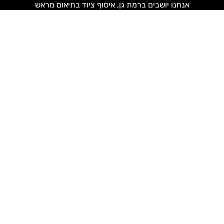
אנחנו יושבים ברמת גן, איסוף ציוד בתיאום מראש