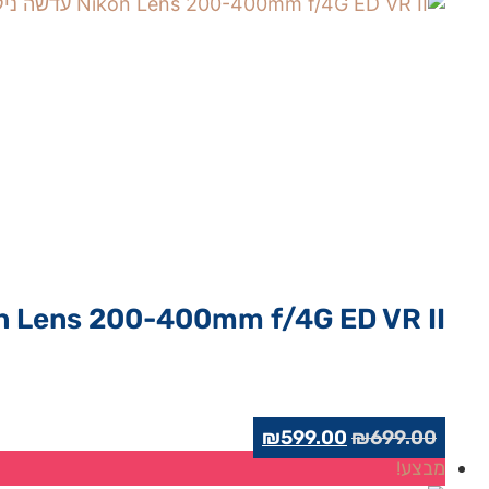
n Lens 200-400mm f/4G ED VR II…
המחיר
המחיר
₪
599.00
₪
699.00
המקורי
הנוכחי
מבצע!
היה:
הוא: