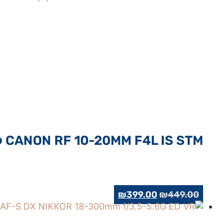
CANON RF 10-20MM F4L IS STM קנון
המחיר
המחיר
₪
399.00
₪
449.00
המקורי
הנוכחי
היה:
הוא: